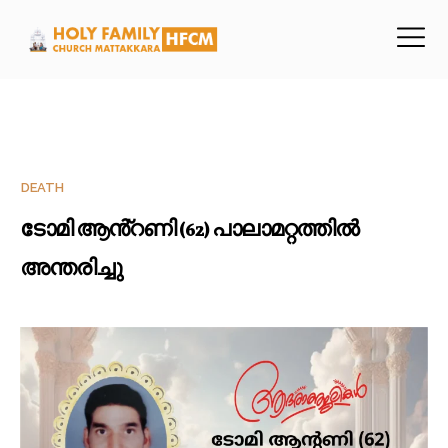
DEATH
ടോമി ആൻ്റണി (62) പാലാമറ്റത്തിൽ
അന്തരിച്ചു