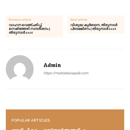
Previous article
Next article
വാഹന വെഞ്ചരിപ്പ്,
വിശുദ്ധ കുർബാന, തിരുനാൾ
സെമിത്തേരി സന്ദർശനം |
പ്രദക്ഷിണം | തിരുനാൾ 2026
തിരുനാൾ 2026
Admin
https://mattakkarapalli.com
POPULAR ARTICLES