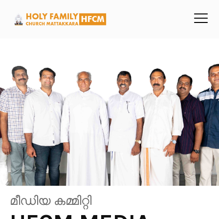
മീഡിയ കമ്മിറ്റി