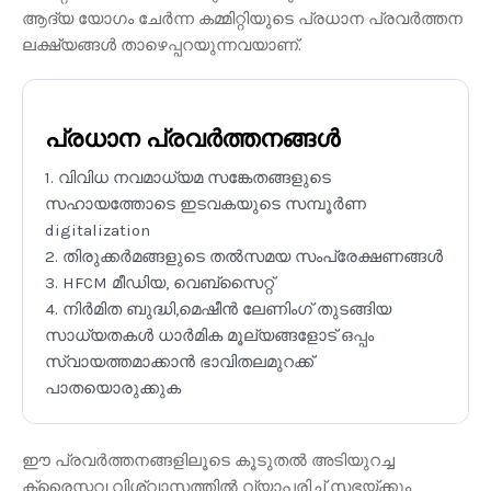
ആദ്യ യോഗം ചേർന്ന കമ്മിറ്റിയുടെ പ്രധാന പ്രവർത്തന
ലക്ഷ്യങ്ങൾ താഴെപ്പറയുന്നവയാണ്.
പ്രധാന പ്രവർത്തനങ്ങൾ
1. വിവിധ നവമാധ്യമ സങ്കേതങ്ങളുടെ
സഹായത്തോടെ ഇടവകയുടെ സമ്പൂർണ
digitalization
2. തിരുക്കർമങ്ങളുടെ തൽസമയ സംപ്രേക്ഷണങ്ങൾ
3. HFCM മീഡിയ, വെബ്സൈറ്റ്
4. നിർമിത ബുദ്ധി,മെഷീൻ ലേണിംഗ് തുടങ്ങിയ
സാധ്യതകൾ ധാർമിക മൂല്യങ്ങളോട് ഒപ്പം
സ്വായത്തമാക്കാൻ ഭാവിതലമുറക്ക്
പാതയൊരുക്കുക
ഈ പ്രവർത്തനങ്ങളിലൂടെ കൂടുതൽ അടിയുറച്ച
ക്രൈസ്തവ വിശ്വാസത്തിൽ വ്യാപരിച്ച് സഭയ്ക്കും