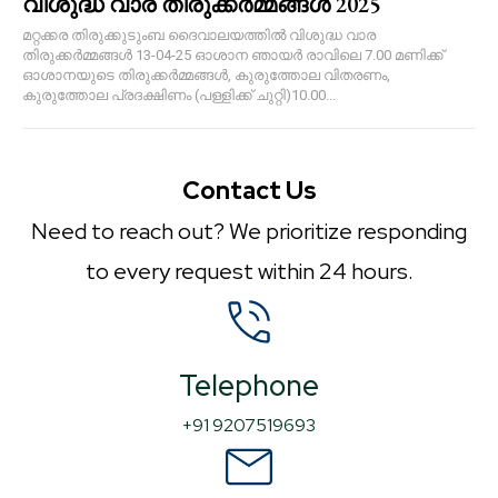
വിശുദ്ധ വാര തിരുക്കർമ്മങ്ങൾ 2025
മറ്റക്കര തിരുക്കുടുംബ ദൈവാലയത്തിൽ വിശുദ്ധ വാര
തിരുക്കർമ്മങ്ങൾ 13-04-25 ഓശാന ഞായർ രാവിലെ 7.00 മണിക്ക്
ഓശാനയുടെ തിരുക്കർമ്മങ്ങൾ, കുരുത്തോല വിതരണം,
കുരുത്തോല പ്രദക്ഷിണം (പള്ളിക്ക് ചുറ്റി)10.00...
Contact Us
Need to reach out? We prioritize responding
to every request within 24 hours.
Telephone
+91 9207519693