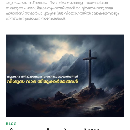
ഹൃദയം കൊണ്ട് ലോകം കീഴടക്കിയ ആഗോള കത്തോലിക്കാ
സഭയുടെ പരമാധ്യക്ഷനും വത്തിക്കാൻ രാഷ്ട്രത്തലവനുമായ
ഫ്രാൻസിസ് മാർപാപ്പയുടെ (88) വിയോഗത്തിൽ ലോകമെമ്പാടും
നിന്ന് അനുശോചന സന്ദേശങ്ങൾ...
BLOG