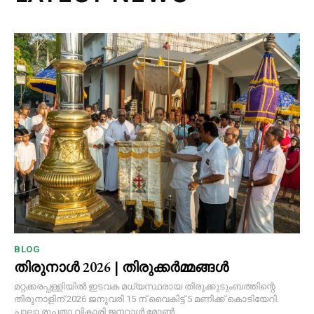
BLOG
തിരുനാൾ 2026 | തിരുക്കർമ്മങ്ങൾ
മറ്റക്കരപ്പള്ളിയിൽ ഇടവക മധ്യസ്ഥരായ തിരുക്കുടുംബത്തിന്റെ
തിരുനാളിന് 2026 ജനുവരി 15 ന് വൈകിട്ട് 5 മണിക്ക് കൊടിയേറി.
പാലാ രൂപതാ വികാരി ജനറാൾ മോൺ....