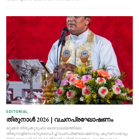
EDITORIAL
തിരുനാൾ 2026 | വചനപ്രഘോഷണം
മറ്റക്കര തിരുക്കുടുംബ ദൈവാലയത്തിലെ
തിരുനാളിനോടനുബന്ധിച്ച് വചനപ്രഘോഷണവും കുമ്പസാരവും