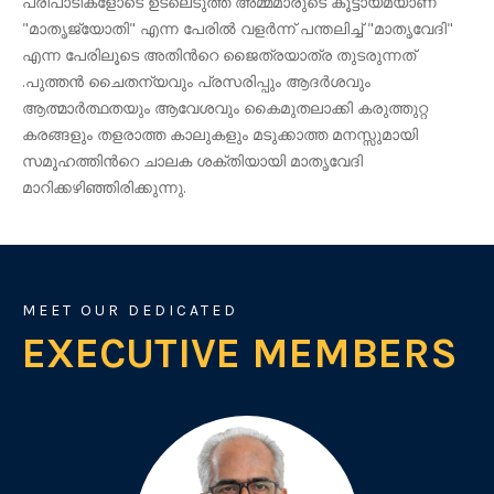
പരിപാടികളോടെ ഉടലെടുത്ത അമ്മമാരുടെ കൂട്ടായ്മയാണ്
"മാതൃജ്യോതി" എന്ന പേരിൽ വളർന്ന് പന്തലിച്ച് "മാതൃവേദി"
എന്ന പേരിലൂടെ അതിന്‍റെ ജൈത്രയാത്ര തുടരുന്നത്
.പുത്തൻ ചൈതന്യവും പ്രസരിപ്പും ആദർശവും
ആത്മാർത്ഥതയും ആവേശവും കൈമുതലാക്കി കരുത്തുറ്റ
കരങ്ങളും തളരാത്ത കാലുകളും മടുക്കാത്ത മനസ്സുമായി
സമൂഹത്തിൻറെ ചാലക ശക്തിയായി മാതൃവേദി
മാറിക്കഴിഞ്ഞിരിക്കുന്നു.
MEET OUR DEDICATED
EXECUTIVE MEMBERS