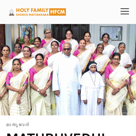
മാതൃവേദി