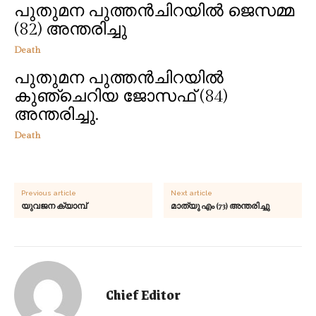
പുതുമന പുത്തൻചിറയിൽ ജെസമ്മ
(82) അന്തരിച്ചു
Death
പുതുമന പുത്തൻചിറയിൽ
കുഞ്ചെറിയ ജോസഫ് (84)
അന്തരിച്ചു.
Death
Previous article
Next article
യുവജന ക്യാമ്പ്
മാത്യു എം (73) അന്തരിച്ചു
Chief Editor