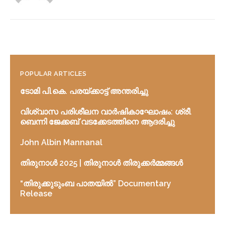
POPULAR ARTICLES
ടോമി പി.കെ. പരയ്ക്കാട്ട് അന്തരിച്ചു
വിശ്വാസ പരിശീലന വാർഷികാഘോഷം: ശ്രീ.
ബെന്നി ജേക്കബ് വടക്കേടത്തിനെ ആദരിച്ചു
John Albin Mannanal
തിരുനാൾ 2025 | തിരുനാൾ തിരുക്കർമ്മങ്ങൾ
“തിരുക്കുടുംബ പാതയിൽ” Documentary
Release