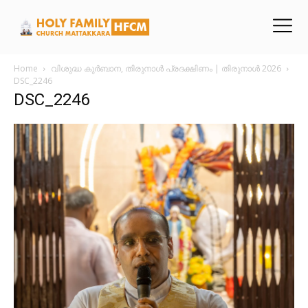
Home
വിശുദ്ധ കുർബാന, തിരുനാൾ പ്രദക്ഷിണം | തിരുനാൾ 2026
DSC_2246
DSC_2246