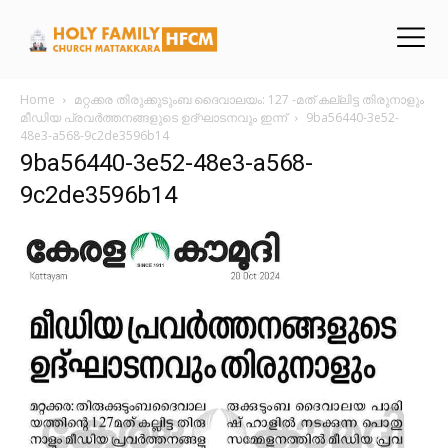
Home
മറ്റക്കര തിരുക്കുടുംബ ദൈവാലയം: 127 -മത് കല്ലിട്ട തിരുനാളും
മീഡിയ പ്രവർത്തനങ്ങളുടെ ഉദ്ഘാടനവും ഇന്ന്
9ba56440-3e52-
48e3-a568-9c2de3596b14
9ba56440-3e52-48e3-a568-
9c2de3596b14