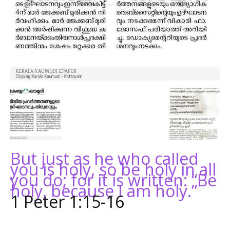
But just as he who called
you is holy, so be holy in all
you do; for it is written: “Be
holy, because I am holy.”
1 Peter 1:15-16