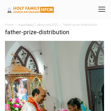
Home
കൊടിയേറ്റ് | തിരുനാൾ 2025
father-prize-distribution
father-prize-distribution