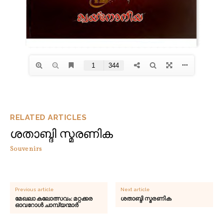
RELATED ARTICLES
ശതാബ്ദി സ്മരണിക
Souvenirs
Previous article
Next article
മേഖലാ കലോത്സവം: മറ്റക്കര
ശതാബ്ദി സ്മരണിക
ഓവറോൾ ചാമ്പ്യന്മാർ